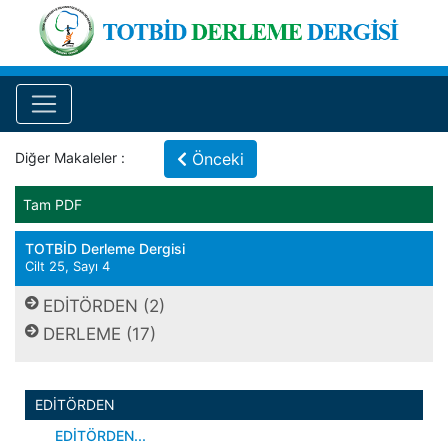
Diğer Makaleler :
Önceki
Tam PDF
TOTBİD Derleme Dergisi
Cilt 25, Sayı 4
EDİTÖRDEN (2)
DERLEME (17)
EDİTÖRDEN
EDİTÖRDEN...