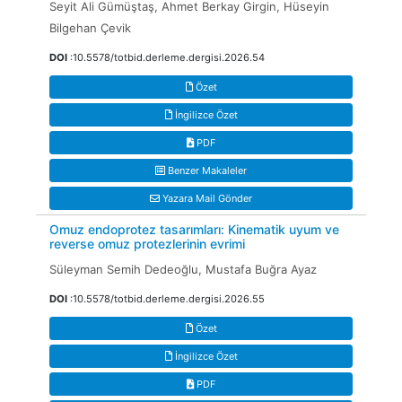
Seyit Ali Gümüştaş, Ahmet Berkay Girgin, Hüseyin
Bilgehan Çevik
DOI
:10.5578/totbid.derleme.dergisi.2026.54
Özet
İngilizce Özet
PDF
Benzer Makaleler
Yazara Mail Gönder
Omuz endoprotez tasarımları: Kinematik uyum ve
reverse omuz protezlerinin evrimi
Süleyman Semih Dedeoğlu, Mustafa Buğra Ayaz
DOI
:10.5578/totbid.derleme.dergisi.2026.55
Özet
İngilizce Özet
PDF