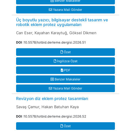
Benzer Makaleler
Yazara Mail Gönder
Üç boyutlu yazıcı, bilgisayar destekli tasarım ve
robotik eklem protez uygulamaları
Can Eser, Kayahan Karaytuğ, Göksel Dikmen
DOI
:10.5578/totbid.derleme.dergisi.2026.51
Özet
İngilizce Özet
PDF
Benzer Makaleler
Yazara Mail Gönder
Revizyon diz eklem protez tasarımları
Savaş Çamur, Hakan Batuhan Kaya
DOI
:10.5578/totbid.derleme.dergisi.2026.52
Özet