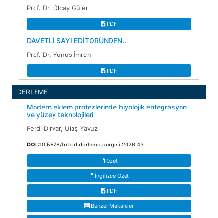
Prof. Dr. Olcay Güler
PDF
DAVETLİ SAYI EDİTÖRÜNDEN...
Prof. Dr. Yunus İmren
PDF
DERLEME
Modern eklem protezlerinde biyolojik entegrasyon
ve yüzey teknolojileri
Ferdi Dırvar, Ulaş Yavuz
DOI
:10.5578/totbid.derleme.dergisi.2026.43
Özet
İngilizce Özet
PDF
Benzer Makaleler