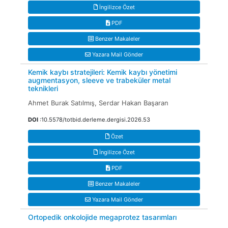
İngilizce Özet
PDF
Benzer Makaleler
Yazara Mail Gönder
Kemik kaybı stratejileri: Kemik kaybı yönetimi
augmentasyon, sleeve ve trabeküler metal
teknikleri
Ahmet Burak Satılmış, Serdar Hakan Başaran
DOI
:10.5578/totbid.derleme.dergisi.2026.53
Özet
İngilizce Özet
PDF
Benzer Makaleler
Yazara Mail Gönder
Ortopedik onkolojide megaprotez tasarımları