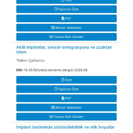
Özet
İngilizce Özet
PDF
Benzer Makaleler
Yazara Mail Gönder
Akıllı implantlar, sensör entegrasyonu ve uzaktan
izlem
Yalkın Çamurcu
DOI
:10.5578/totbid.derleme.dergisi.2026.58
Özet
İngilizce Özet
PDF
Benzer Makaleler
Yazara Mail Gönder
İmplant üretiminde sürdürülebilirlik ve etik boyutlar