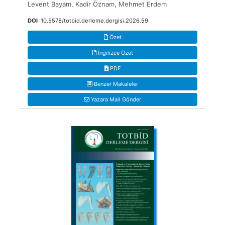
Levent Bayam, Kadir Öznam, Mehmet Erdem
DOI
:10.5578/totbid.derleme.dergisi.2026.59
Özet
İngilizce Özet
PDF
Benzer Makaleler
Yazara Mail Gönder