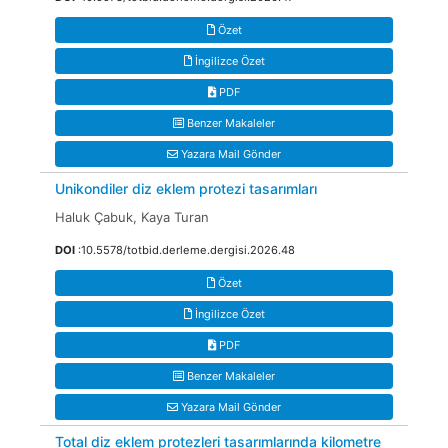
Özet
İngilizce Özet
PDF
Benzer Makaleler
Yazara Mail Gönder
Unikondiler diz eklem protezi tasarımları
Haluk Çabuk, Kaya Turan
DOI
:10.5578/totbid.derleme.dergisi.2026.48
Özet
İngilizce Özet
PDF
Benzer Makaleler
Yazara Mail Gönder
Total diz eklem protezleri tasarımlarında kilometre