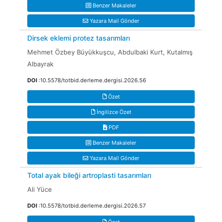
Benzer Makaleler
Yazara Mail Gönder
Dirsek eklemi protez tasarımları
Mehmet Özbey Büyükkuşcu, Abdulbaki Kurt, Kutalmış
Albayrak
DOI
:10.5578/totbid.derleme.dergisi.2026.56
Özet
İngilizce Özet
PDF
Benzer Makaleler
Yazara Mail Gönder
Total ayak bileği artroplasti tasarımları
Ali Yüce
DOI
:10.5578/totbid.derleme.dergisi.2026.57