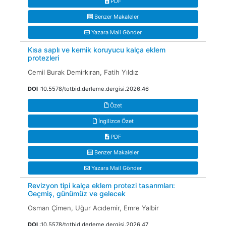
PDF
Benzer Makaleler
Yazara Mail Gönder
Kısa saplı ve kemik koruyucu kalça eklem
protezleri
Cemil Burak Demirkıran, Fatih Yıldız
DOI
:10.5578/totbid.derleme.dergisi.2026.46
Özet
İngilizce Özet
PDF
Benzer Makaleler
Yazara Mail Gönder
Revizyon tipi kalça eklem protezi tasarımları:
Geçmiş, günümüz ve gelecek
Osman Çimen, Uğur Acıdemir, Emre Yalbir
DOI
:10.5578/totbid.derleme.dergisi.2026.47