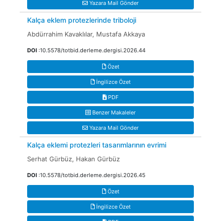
Yazara Mail Gönder
Kalça eklem protezlerinde triboloji
Abdürrahim Kavaklılar, Mustafa Akkaya
DOI
:10.5578/totbid.derleme.dergisi.2026.44
Özet
İngilizce Özet
PDF
Benzer Makaleler
Yazara Mail Gönder
Kalça eklemi protezleri tasarımlarının evrimi
Serhat Gürbüz, Hakan Gürbüz
DOI
:10.5578/totbid.derleme.dergisi.2026.45
Özet
İngilizce Özet