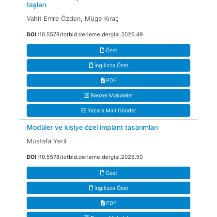
taşları
Vahit Emre Özden, Müge Kıraç
DOI
:10.5578/totbid.derleme.dergisi.2026.49
Özet
İngilizce Özet
PDF
Benzer Makaleler
Yazara Mail Gönder
Modüler ve kişiye özel implant tasarımları
Mustafa Yerli
DOI
:10.5578/totbid.derleme.dergisi.2026.50
Özet
İngilizce Özet
PDF