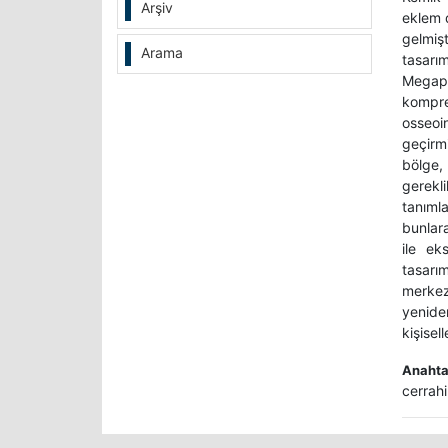
Arşiv
eklem d
gelmişt
Arama
tasarı
Megapr
kompre
osseoi
geçirm
bölge,
gerekl
tanıml
bunlara
ile ek
tasarı
merkezi
yeniden
kişisel
Anahtar
cerrahi