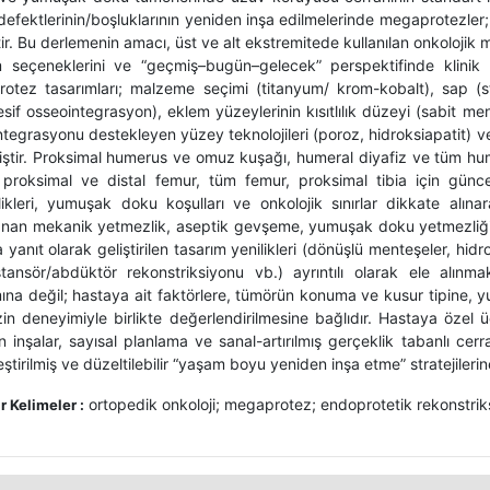
efektlerinin/boşluklarının yeniden inşa edilmelerinde megaprotezler; 
ir. Bu derlemenin amacı, üst ve alt ekstremitede kullanılan onkolojik
m seçeneklerini ve “geçmiş–bugün–gelecek” perspektifinde klinik 
otez tasarımları; malzeme seçimi (titanyum/ krom-kobalt), sap (s
sif osseointegrasyon), eklem yüzeylerinin kısıtlılık düzeyi (sabit m
ntegrasyonu destekleyen yüzey teknolojileri (poroz, hidroksiapatit) 
iştir. Proksimal humerus ve omuz kuşağı, humeral diyafiz ve tüm hum
 proksimal ve distal femur, tüm femur, proksimal tibia için günc
ilikleri, yumuşak doku koşulları ve onkolojik sınırlar dikkate alına
anan mekanik yetmezlik, aseptik gevşeme, yumuşak doku yetmezliği, 
 yanıt olarak geliştirilen tasarım yenilikleri (dönüşlü menteşeler, hi
stansör/abdüktör rekonstriksiyonu vb.) ayrıntılı olarak ele alınm
mına değil; hastaya ait faktörlere, tümörün konuma ve kusur tipine
n deneyimiyle birlikte değerlendirilmesine bağlıdır. Hastaya özel üç 
 inşalar, sayısal planlama ve sanal-artırılmış gerçeklik tabanlı cerr
leştirilmiş ve düzeltilebilir “yaşam boyu yeniden inşa etme” stratejiler
ortopedik onkoloji; megaprotez; endoprotetik rekonstrik
 Kelimeler :