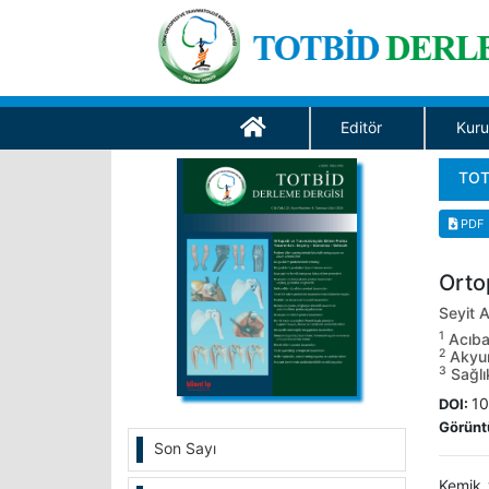
Editör
Kuru
TOT
PDF
Orto
Seyit 
1
Acıbad
2
Akyurt
3
Sağlık
10
DOI:
Görünt
Son Sayı
Kemik 