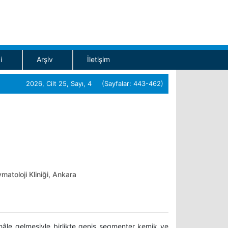
i
Arşiv
İletişim
2026, Cilt 25, Sayı, 4 (Sayfalar: 443-462)
matoloji Kliniği, Ankara
âle gelmesiyle birlikte geniş segmenter kemik ve