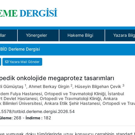
llar
Yönergeler
Hakeme Bilgi
Yazara Bilg
BİD Derleme Dergisi
Yazara Mail Gönder
pedik onkolojide megaprotez tasarımları
1
2
3
Ali Gümüştaş
, Ahmet Berkay Girgin
, Hüseyin Bilgehan Çevik
em Fulya Hastanesi, Ortopedi ve Travmatoloji Kliniği, İstanbul
 Devlet Hastanesi, Ortopedi ve Travmatoloji Kliniği, Ankara
 Bilimleri Üniversitesi, Ankara Etlik Şehir Hastanesi, Ortopedi ve Trav
.5578/totbid.derleme.dergisi.2026.54
268
-
182
üleme:
İndirme :
ve yumuşak doku tümörlerinde uzuv koruyucu cerrahinin standart h