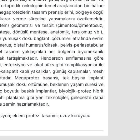
ortopedik onkolojinin temel araçlarından biri hâline
 megaprotezlerin tasarım prensiplerini, bölgeye özgü
karar verme sürecine yansımalarını özetlemektir.
tem) geometrisi ve tespit (çimentolu/çimentosuz,
enteşe, dönüşlü menteşe, anatomik, ters omuz vb.),
ve yumuşak doku bağlantı çözümleri etrafında evrim
erus, distal humerus/dirsek, pelvis-periasetabular
el tasarım yaklaşımları her bölgenin biyomekanik
rak tartışılmaktadır. Henderson sınıflamasına göre
enfeksiyon ve lokal nüks gibi komplikasyonlar ile
droksiapatit kaplı yakalıklar, gümüş kaplamalar, mesh
aktadır. Megaprotez başarısı, tek başına implant
, yumuşak doku örtümüne, beklenen yaşam süresi ve
boyutlu baskılı implantlar, biyolojik–protez hibrit
ahi planlama gibi yeni teknolojiler, gelecekte daha
ine zemin hazırlamaktadır.
siyon; eklem protezi tasarımı; uzuv koruyucu