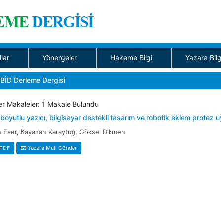
llar
Yönergeler
Hakeme Bilgi
Yazara Bilg
BİD Derleme Dergisi
r Makaleler: 1 Makale Bulundu
boyutlu yazıcı, bilgisayar destekli tasarım ve robotik eklem protez 
 Eser, Kayahan Karaytuğ, Göksel Dikmen
PDF
Yazara Mail Gönder