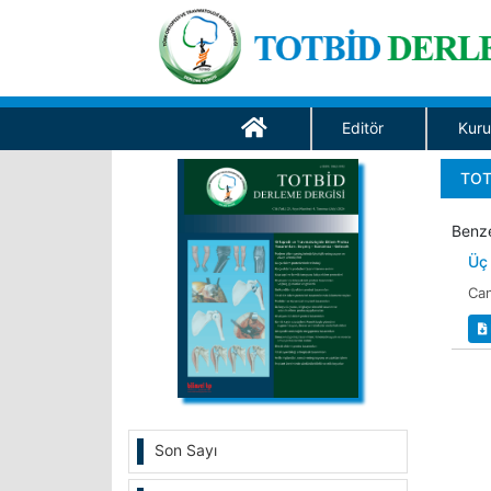
Editör
Kuru
TOT
Benze
Üç 
Can
Son Sayı