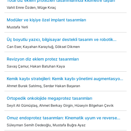
Total diz eklem protezleri tasarımlarında kilometre taşları
Vahit Emre Özden, Müge Kıraç
Modüler ve kişiye özel implant tasarımları
Mustafa Yerli
Üç boyutlu yazıcı, bilgisayar destekli tasarım ve robotik
eklem protez uygulamaları
Can Eser, Kayahan Karaytuğ, Göksel Dikmen
Revizyon diz eklem protez tasarımları
Savaş Çamur, Hakan Batuhan Kaya
Kemik kaybı stratejileri: Kemik kaybı yönetimi augmentasyon,
sleeve ve trabeküler metal teknikleri
Ahmet Burak Satılmış, Serdar Hakan Başaran
Ortopedik onkolojide megaprotez tasarımları
Seyit Ali Gümüştaş, Ahmet Berkay Girgin, Hüseyin Bilgehan Çevik
Omuz endoprotez tasarımları: Kinematik uyum ve reverse
omuz protezlerinin evrimi
Süleyman Semih Dedeoğlu, Mustafa Buğra Ayaz