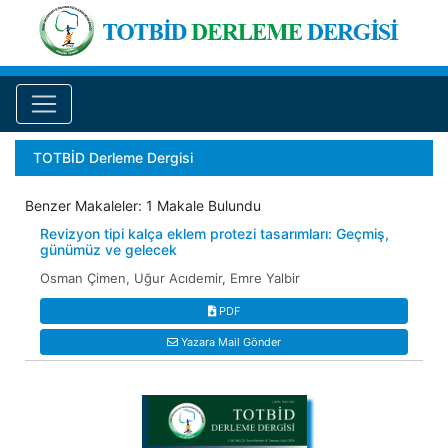
TOTBİD Derleme Dergisi
Benzer Makaleler: 1 Makale Bulundu
Revizyon tipi kalça eklem protezi tasarımları: Geçmiş,
günümüz ve gelecek
Osman Çimen, Uğur Acıdemir, Emre Yalbir
PDF
Yazara Mail Gönder