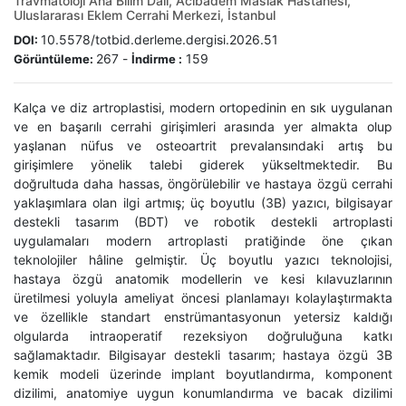
Travmatoloji Ana Bilim Dalı, Acıbadem Maslak Hastanesi,
Uluslararası Eklem Cerrahi Merkezi, İstanbul
10.5578/totbid.derleme.dergisi.2026.51
DOI:
267
-
159
Görüntüleme:
İndirme :
Kalça ve diz artroplastisi, modern ortopedinin en sık uygulanan
ve en başarılı cerrahi girişimleri arasında yer almakta olup
yaşlanan nüfus ve osteoartrit prevalansındaki artış bu
girişimlere yönelik talebi giderek yükseltmektedir. Bu
doğrultuda daha hassas, öngörülebilir ve hastaya özgü cerrahi
yaklaşımlara olan ilgi artmış; üç boyutlu (3B) yazıcı, bilgisayar
destekli tasarım (BDT) ve robotik destekli artroplasti
uygulamaları modern artroplasti pratiğinde öne çıkan
teknolojiler hâline gelmiştir. Üç boyutlu yazıcı teknolojisi,
hastaya özgü anatomik modellerin ve kesi kılavuzlarının
üretilmesi yoluyla ameliyat öncesi planlamayı kolaylaştırmakta
ve özellikle standart enstrümantasyonun yetersiz kaldığı
olgularda intraoperatif rezeksiyon doğruluğuna katkı
sağlamaktadır. Bilgisayar destekli tasarım; hastaya özgü 3B
kemik modeli üzerinde implant boyutlandırma, komponent
dizilimi, anatomiye uygun konumlandırma ve bacak dizilimi