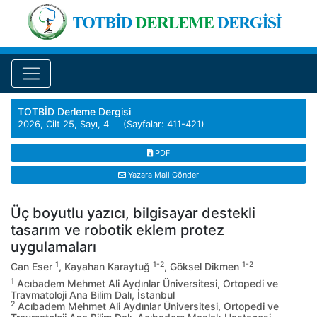
TOTBİD Derleme Dergisi
2026, Cilt 25, Sayı, 4 (Sayfalar: 411-421)
PDF
Yazara Mail Gönder
Üç boyutlu yazıcı, bilgisayar destekli
tasarım ve robotik eklem protez
uygulamaları
1
1-2
1-2
Can Eser
, Kayahan Karaytuğ
, Göksel Dikmen
1
Acıbadem Mehmet Ali Aydınlar Üniversitesi, Ortopedi ve
Travmatoloji Ana Bilim Dalı, İstanbul
2
Acıbadem Mehmet Ali Aydınlar Üniversitesi, Ortopedi ve