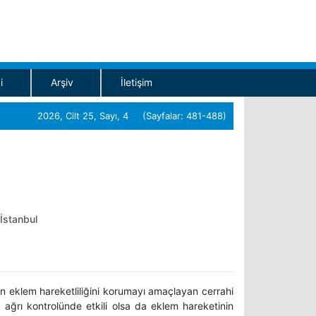
i
Arşiv
İletişim
2026, Cilt 25, Sayı, 4 (Sayfalar: 481-488)
 İstanbul
rken eklem hareketliliğini korumayı amaçlayan cerrahi
 ağrı kontrolünde etkili olsa da eklem hareketinin