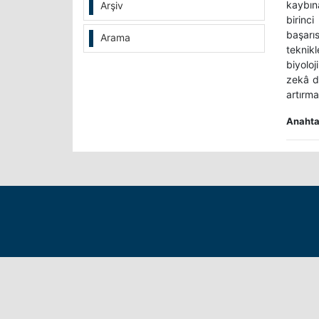
kaybın
Arşiv
birinc
başarıs
Arama
teknikl
biyolo
zekâ de
artırm
Anahtar