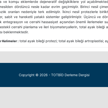
a ve komşu eklemlerde dejeneratif değişikliklere yol açabilmekted
i nesilden dördüncü nesle kadar evrim geçirmiştir. Birinci nesil çim
ızlık oranları nedeniyle terk edilmiştir. İkinci nesil protezlerle bi
er, sabit ve hareketli yataklı sistemler geliştirilmiştir. Üçüncü ve
jik entegrasyon ve cerrahi hassasiyet açısından önemli ilerlemeler s
stekli cerrahi planlama ve ileri biyomateryallerin, total ayak bileği a
ası beklenmektedir.
total ayak bileği protezi; total ayak bileği artroplastisi; ay
 Kelimeler :
Copyright © 2026 - TOTBİD Derleme Dergisi