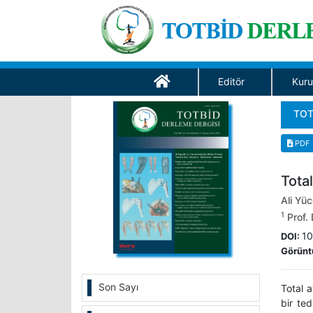
Editör
Kuru
TOT
PDF
Total
Ali Yü
1
Prof. 
10
DOI:
Görünt
Son Sayı
Total a
bir te