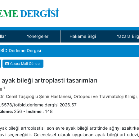
llar
Yönergeler
Hakeme Bilgi
Yazara Bilg
BİD Derleme Dergisi
Yazara Mail Gönder
 ayak bileği artroplasti tasarımları
1
ce
Dr. Cemil Taşçıoğlu Şehir Hastanesi, Ortopedi ve Travmatoloji Kliniği,
.5578/totbid.derleme.dergisi.2026.57
256
-
148
üleme:
İndirme :
yak bileği artroplastisi, son evre ayak bileği artritinde ağrıyı azaltı
davi seçeneğidir. Geleneksel olarak uygulanan ayak bileği artrodezi,