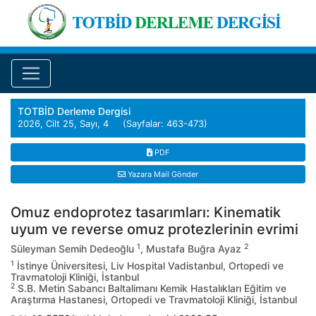
TOTBİD Derleme Dergisi
2026, Cilt 25, Sayı, 4 (Sayfalar: 463-473)
PDF
Yazara Mail Gönder
Omuz endoprotez tasarımları: Kinematik
uyum ve reverse omuz protezlerinin evrimi
1
2
Süleyman Semih Dedeoğlu
, Mustafa Buğra Ayaz
1
İstinye Üniversitesi, Liv Hospital Vadistanbul, Ortopedi ve
Travmatoloji Kliniği, İstanbul
2
S.B. Metin Sabancı Baltalimanı Kemik Hastalıkları Eğitim ve
Araştırma Hastanesi, Ortopedi ve Travmatoloji Kliniği, İstanbul