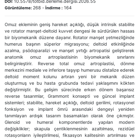
10.5578/totbid.derleme.dergisi.2026.55
DOI:
268
-
164
Görüntüleme:
İndirme :
Omuz ekleminin geniş hareket açıklığı, düşük intrinsik stabilite
ve rotator manşet-deltoid kuvvet dengesi ile sürdürülen hassas
bir biyomekanik düzene dayanır. Rotator manşet yetmezliğinde
humerus başının süperior migrasyonu; deltoid etkinliğinde
azalma, psödoparalizi ve manşet yırtığı artropatisi geliştirerek
anatomik omuz artroplastisinin biyomekanik sınırlarını
belirginleştirir. Reverse total omuz artroplastisi, dönme
merkezini mediale ve inferiore taşıyıp humerusu distalize ederek
deltoid moment kolunu artıran yeni bir mekanik düzen
oluşturmuş ve bu hasta grubunda tedavi yaklaşımını kökten
değiştirmiştir. Bu gelişim sürecinde erken dönem başarısız
reverse tasarımlar, Grammont konsepti ve güncel implant
sistemleri; stabilite, hareket açıklığı, deltoid gerilimi, rotasyonel
fonksiyon ve implant ömrü arasındaki dengeyi yeniden
tanımlayan ardışık tasarım basamakları olarak öne çıkmıştır.
Glenoid ve humeral komponentlerde yapılan modern
değişiklikler; skapula çentiklenmesinin azaltılması, rezidüel
rotasyonların iyileştirilmesi, fiksasyon kalitesinin artırılması ve