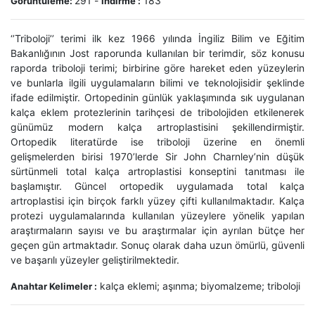
291
-
183
Görüntüleme:
İndirme :
‘’Triboloji’’ terimi ilk kez 1966 yılında İngiliz Bilim ve Eğitim
Bakanlığının Jost raporunda kullanılan bir terimdir, söz konusu
raporda triboloji terimi; birbirine göre hareket eden yüzeylerin
ve bunlarla ilgili uygulamaların bilimi ve teknolojisidir şeklinde
ifade edilmiştir. Ortopedinin günlük yaklaşımında sık uygulanan
kalça eklem protezlerinin tarihçesi de tribolojiden etkilenerek
günümüz modern kalça artroplastisini şekillendirmiştir.
Ortopedik literatürde ise triboloji üzerine en önemli
gelişmelerden birisi 1970’lerde Sir John Charnley’nin düşük
sürtünmeli total kalça artroplastisi konseptini tanıtması ile
başlamıştır. Güncel ortopedik uygulamada total kalça
artroplastisi için birçok farklı yüzey çifti kullanılmaktadır. Kalça
protezi uygulamalarında kullanılan yüzeylere yönelik yapılan
araştırmaların sayısı ve bu araştırmalar için ayrılan bütçe her
geçen gün artmaktadır. Sonuç olarak daha uzun ömürlü, güvenli
ve başarılı yüzeyler geliştirilmektedir.
kalça eklemi; aşınma; biyomalzeme; triboloji
Anahtar Kelimeler :