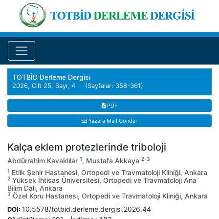
TOTBİD Derleme Dergisi
2026, Cilt 25, Sayı, 4 (Sayfalar: 358-361)
PDF
Yazara Mail Gönder
Kalça eklem protezlerinde triboloji
1
2-3
Abdürrahim Kavaklılar
, Mustafa Akkaya
1
Etlik Şehir Hastanesi, Ortopedi ve Travmatoloji Kliniği, Ankara
2
Yüksek İhtisas Üniversitesi, Ortopedi ve Travmatoloji Ana
Bilim Dalı, Ankara
3
Özel Koru Hastanesi, Ortopedi ve Travmatoloji Kliniği, Ankara
10.5578/totbid.derleme.dergisi.2026.44
DOI: