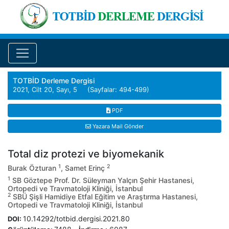
TOTBİD Derleme Dergisi
2021, Cilt 20, Sayı, 5 (Sayfalar: 494-499)
PDF
Yazara Mail Gönder
Total diz protezi ve biyomekanik
1
2
Burak Özturan
, Samet Erinç
1
SB Göztepe Prof. Dr. Süleyman Yalçın Şehir Hastanesi,
Ortopedi ve Travmatoloji Kliniği, İstanbul
2
SBÜ Şişli Hamidiye Etfal Eğitim ve Araştırma Hastanesi,
Ortopedi ve Travmatoloji Kliniği, İstanbul
10.14292/totbid.dergisi.2021.80
DOI: