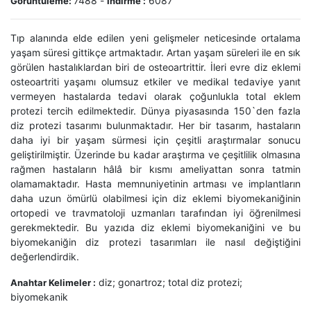
7488
-
6087
Görüntüleme:
İndirme :
Tıp alanında elde edilen yeni gelişmeler neticesinde ortalama
yaşam süresi gittikçe artmaktadır. Artan yaşam süreleri ile en sık
görülen hastalıklardan biri de osteoartrittir. İleri evre diz eklemi
osteoartriti yaşamı olumsuz etkiler ve medikal tedaviye yanıt
vermeyen hastalarda tedavi olarak çoğunlukla total eklem
protezi tercih edilmektedir. Dünya piyasasında 150`den fazla
diz protezi tasarımı bulunmaktadır. Her bir tasarım, hastaların
daha iyi bir yaşam sürmesi için çeşitli araştırmalar sonucu
geliştirilmiştir. Üzerinde bu kadar araştırma ve çeşitlilik olmasına
rağmen hastaların hâlâ bir kısmı ameliyattan sonra tatmin
olamamaktadır. Hasta memnuniyetinin artması ve implantların
daha uzun ömürlü olabilmesi için diz eklemi biyomekaniğinin
ortopedi ve travmatoloji uzmanları tarafından iyi öğrenilmesi
gerekmektedir. Bu yazıda diz eklemi biyomekaniğini ve bu
biyomekaniğin diz protezi tasarımları ile nasıl değiştiğini
değerlendirdik.
diz; gonartroz; total diz protezi;
Anahtar Kelimeler :
biyomekanik