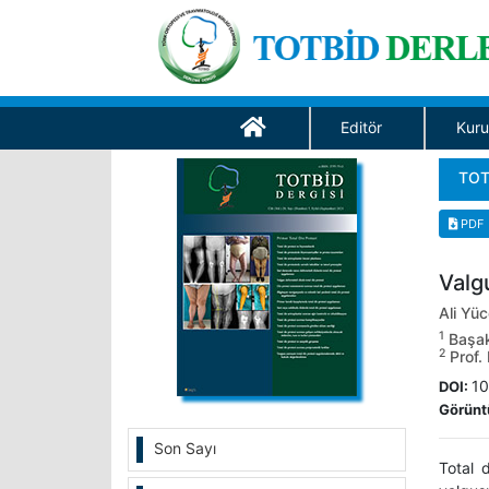
Editör
Kuru
TOT
PDF
Valgu
Ali Yü
1
Başakş
2
Prof. 
10
DOI:
Görünt
Son Sayı
Total 