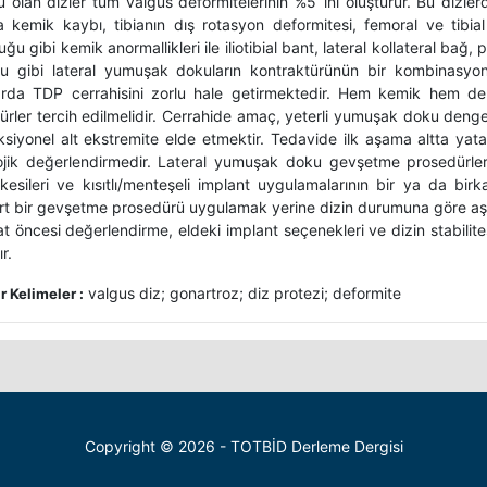
 olan dizler tüm valgus deformitelerinin %5`ini oluşturur. Bu dizlerde
a kemik kaybı, tibianın dış rotasyon deformitesi, femoral ve tibial
ğu gibi kemik anormallikleri ile iliotibial bant, lateral kollateral bağ
u gibi lateral yumuşak dokuların kontraktürünün bir kombinasyo
arda TDP cerrahisini zorlu hale getirmektedir. Hem kemik hem d
ürler tercih edilmelidir. Cerrahide amaç, yeterli yumuşak doku denge
siyonel alt ekstremite elde etmektir. Tedavide ilk aşama altta yatan 
ojik değerlendirmedir. Lateral yumuşak doku gevşetme prosedürleri,
kesileri ve kısıtlı/menteşeli implant uygulamalarının bir ya da bir
rt bir gevşetme prosedürü uygulamak yerine dizin durumuna göre aşa
t öncesi değerlendirme, eldeki implant seçenekleri ve dizin stabilite
r.
valgus diz; gonartroz; diz protezi; deformite
 Kelimeler :
Copyright © 2026 - TOTBİD Derleme Dergisi