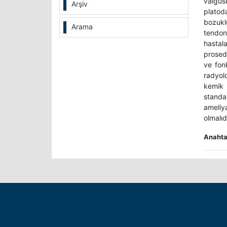
valgusu
Arşiv
platod
bozuklu
Arama
tendon
hastal
prosed
ve fonk
radyol
kemik 
standa
ameliya
olmalıdı
Anahtar