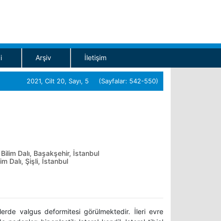
i
Arşiv
İletişim
2021, Cilt 20, Sayı, 5 (Sayfalar: 542-550)
ilim Dalı, Başakşehir, İstanbul
 Dalı, Şişli, İstanbul
erde valgus deformitesi görülmektedir. İleri evre