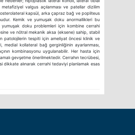
 nedenler; hipoplastik lateral kondil, lateral tibial
 metafiziyel valgus açılanması ve patellar dizilim
, posterolateral kapsül, arka çapraz bağ ve popliteus
nudur. Kemik ve yumuşak doku anormallikleri bu
e yumuşak doku problemleri için kombine cerrahi
sine ve nötral mekanik aksa (eksene) sahip, stabil
patolojilerin tespiti için ameliyat öncesi klinik ve
 medial kollateral bağ gerginliğinin ayarlanması,
kaçının kombinasyonu uygulanabilir. Her hasta için
malı gevşetme önerilmektedir. Cerrahın tecrübesi,
si dikkate alınarak cerrahi tedaviyi planlamak esas