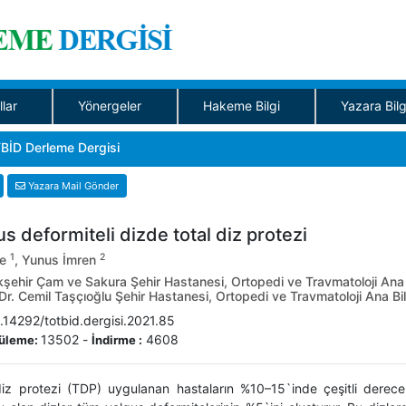
llar
Yönergeler
Hakeme Bilgi
Yazara Bilg
BİD Derleme Dergisi
Yazara Mail Gönder
s deformiteli dizde total diz protezi
1
2
ce
, Yunus İmren
ehir Çam ve Sakura Şehir Hastanesi, Ortopedi ve Travmatoloji Ana B
Dr. Cemil Taşçıoğlu Şehir Hastanesi, Ortopedi ve Travmatoloji Ana Bilim
.14292/totbid.dergisi.2021.85
13502
-
4608
üleme:
İndirme :
diz protezi (TDP) uygulanan hastaların %10–15`inde çeşitli derecel