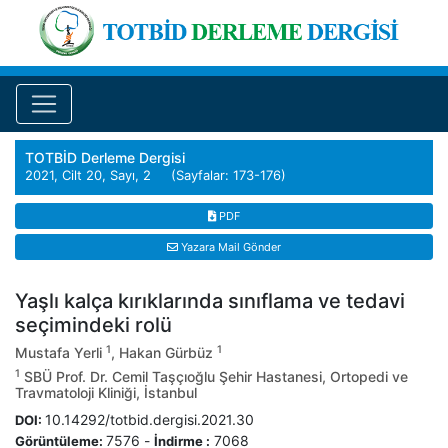
TOTBİD Derleme Dergisi
2021, Cilt 20, Sayı, 2 (Sayfalar: 173-176)
PDF
Yazara Mail Gönder
Yaşlı kalça kırıklarında sınıflama ve tedavi
seçimindeki rolü
1
1
Mustafa Yerli
, Hakan Gürbüz
1
SBÜ Prof. Dr. Cemil Taşçıoğlu Şehir Hastanesi, Ortopedi ve
Travmatoloji Kliniği, İstanbul
10.14292/totbid.dergisi.2021.30
DOI:
7576
-
7068
Görüntüleme:
İndirme :