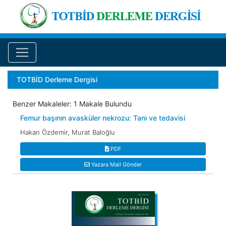
TOTBİD Derleme Dergisi
Benzer Makaleler: 1 Makale Bulundu
Femur başının avasküler nekrozu: Tanı ve tedavisi
Hakan Özdemir, Murat Baloğlu
PDF
Yazara Mail Gönder