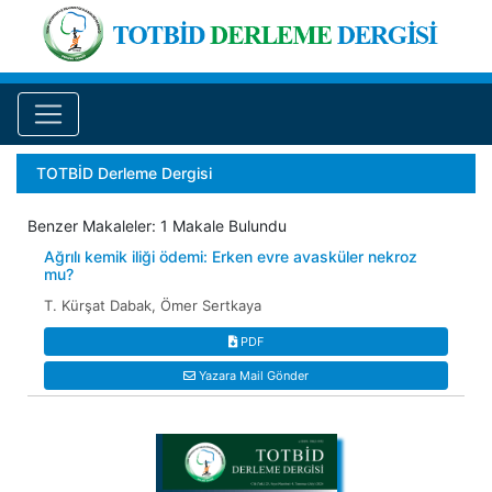
TOTBİD Derleme Dergisi
Benzer Makaleler: 1 Makale Bulundu
Ağrılı kemik iliği ödemi: Erken evre avasküler nekroz
mu?
T. Kürşat Dabak, Ömer Sertkaya
PDF
Yazara Mail Gönder