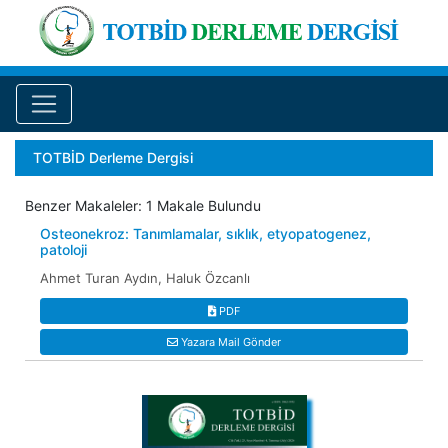
TOTBİD Derleme Dergisi
Benzer Makaleler: 1 Makale Bulundu
Osteonekroz: Tanımlamalar, sıklık, etyopatogenez,
patoloji
Ahmet Turan Aydın, Haluk Özcanlı
PDF
Yazara Mail Gönder