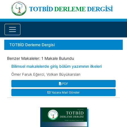
TOTBİD Derleme Dergisi
Benzer Makaleler: 1 Makale Bulundu
Bilimsel makalelerde giriş bölüm yazımının ilkeleri
Ömer Faruk Eğerci, Volkan Büyükarslan
PDF
Yazara Mail Gönder