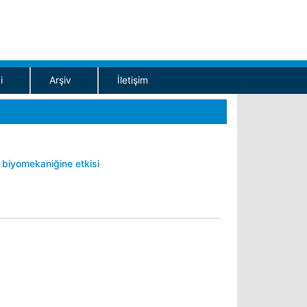
i
Arşiv
İletişim
biyomekaniğine etkisi