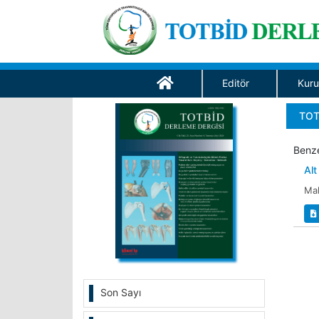
Editör
Kuru
TOT
Benze
Alt
Ma
Son Sayı