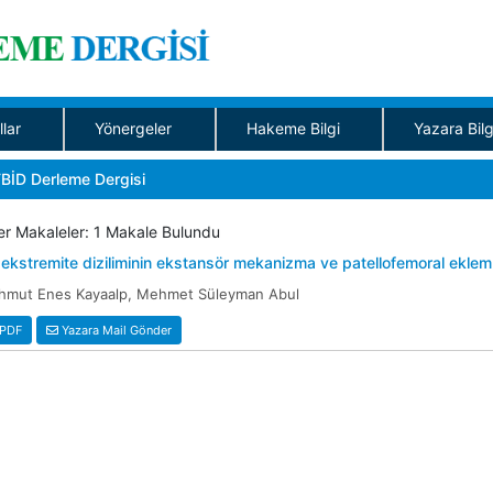
llar
Yönergeler
Hakeme Bilgi
Yazara Bilg
BİD Derleme Dergisi
r Makaleler: 1 Makale Bulundu
 ekstremite diziliminin ekstansör mekanizma ve patellofemoral eklem 
hmut Enes Kayaalp, Mehmet Süleyman Abul
PDF
Yazara Mail Gönder