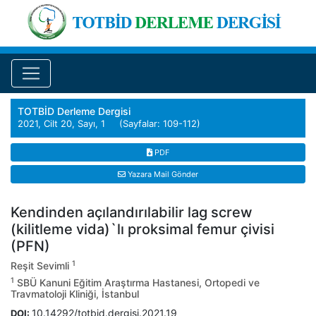
TOTBİD Derleme Dergisi
2021, Cilt 20, Sayı, 1 (Sayfalar: 109-112)
PDF
Yazara Mail Gönder
Kendinden açılandırılabilir lag screw
(kilitleme vida)`lı proksimal femur çivisi
(PFN)
1
Reşit Sevimli
1
SBÜ Kanuni Eğitim Araştırma Hastanesi, Ortopedi ve
Travmatoloji Kliniği, İstanbul
10.14292/totbid.dergisi.2021.19
DOI: