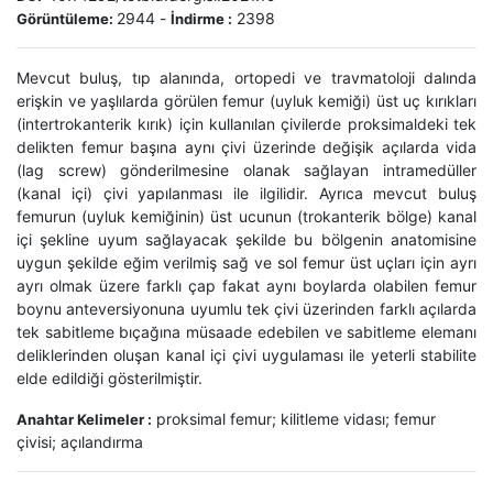
2944
-
2398
Görüntüleme:
İndirme :
Mevcut buluş, tıp alanında, ortopedi ve travmatoloji dalında
erişkin ve yaşlılarda görülen femur (uyluk kemiği) üst uç kırıkları
(intertrokanterik kırık) için kullanılan çivilerde proksimaldeki tek
delikten femur başına aynı çivi üzerinde değişik açılarda vida
(lag screw) gönderilmesine olanak sağlayan intramedüller
(kanal içi) çivi yapılanması ile ilgilidir. Ayrıca mevcut buluş
femurun (uyluk kemiğinin) üst ucunun (trokanterik bölge) kanal
içi şekline uyum sağlayacak şekilde bu bölgenin anatomisine
uygun şekilde eğim verilmiş sağ ve sol femur üst uçları için ayrı
ayrı olmak üzere farklı çap fakat aynı boylarda olabilen femur
boynu anteversiyonuna uyumlu tek çivi üzerinden farklı açılarda
tek sabitleme bıçağına müsaade edebilen ve sabitleme elemanı
deliklerinden oluşan kanal içi çivi uygulaması ile yeterli stabilite
elde edildiği gösterilmiştir.
proksimal femur; kilitleme vidası; femur
Anahtar Kelimeler :
çivisi; açılandırma