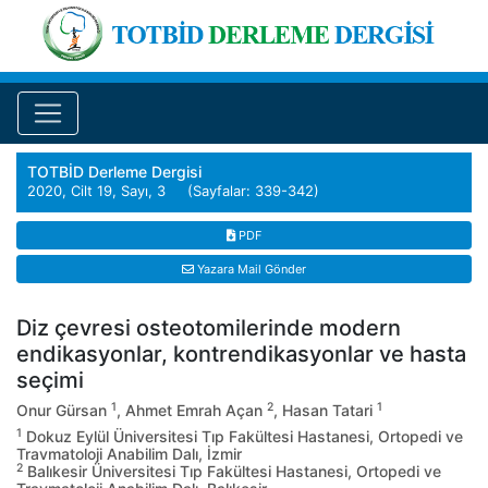
TOTBİD Derleme Dergisi
2020, Cilt 19, Sayı, 3 (Sayfalar: 339-342)
PDF
Yazara Mail Gönder
Diz çevresi osteotomilerinde modern
endikasyonlar, kontrendikasyonlar ve hasta
seçimi
1
2
1
Onur Gürsan
, Ahmet Emrah Açan
, Hasan Tatari
1
Dokuz Eylül Üniversitesi Tıp Fakültesi Hastanesi, Ortopedi ve
Travmatoloji Anabilim Dalı, İzmir
2
Balıkesir Üniversitesi Tıp Fakültesi Hastanesi, Ortopedi ve