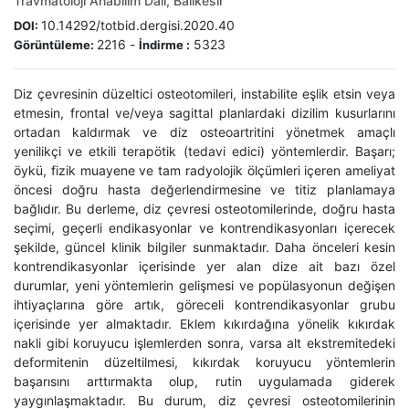
Travmatoloji Anabilim Dalı, Balıkesir
10.14292/totbid.dergisi.2020.40
DOI:
2216
-
5323
Görüntüleme:
İndirme :
Diz çevresinin düzeltici osteotomileri, instabilite eşlik etsin veya
etmesin, frontal ve/veya sagittal planlardaki dizilim kusurlarını
ortadan kaldırmak ve diz osteoartritini yönetmek amaçlı
yenilikçi ve etkili terapötik (tedavi edici) yöntemlerdir. Başarı;
öykü, fizik muayene ve tam radyolojik ölçümleri içeren ameliyat
öncesi doğru hasta değerlendirmesine ve titiz planlamaya
bağlıdır. Bu derleme, diz çevresi osteotomilerinde, doğru hasta
seçimi, geçerli endikasyonlar ve kontrendikasyonları içerecek
şekilde, güncel klinik bilgiler sunmaktadır. Daha önceleri kesin
kontrendikasyonlar içerisinde yer alan dize ait bazı özel
durumlar, yeni yöntemlerin gelişmesi ve popülasyonun değişen
ihtiyaçlarına göre artık, göreceli kontrendikasyonlar grubu
içerisinde yer almaktadır. Eklem kıkırdağına yönelik kıkırdak
nakli gibi koruyucu işlemlerden sonra, varsa alt ekstremitedeki
deformitenin düzeltilmesi, kıkırdak koruyucu yöntemlerin
başarısını arttırmakta olup, rutin uygulamada giderek
yaygınlaşmaktadır. Bu durum, diz çevresi osteotomilerinin