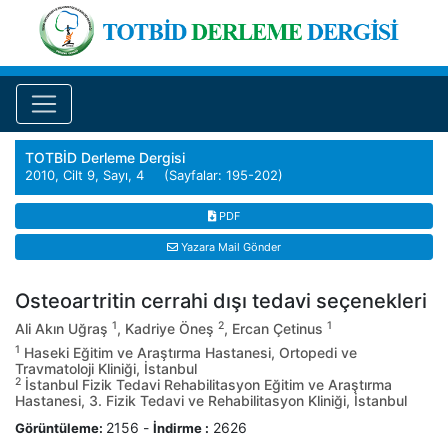
TOTBİD Derleme Dergisi
2010, Cilt 9, Sayı, 4 (Sayfalar: 195-202)
PDF
Yazara Mail Gönder
Osteoartritin cerrahi dışı tedavi seçenekleri
1
2
1
Ali Akın Uğraş
, Kadriye Öneş
, Ercan Çetinus
1
Haseki Eğitim ve Araştırma Hastanesi, Ortopedi ve
Travmatoloji Kliniği, İstanbul
2
İstanbul Fizik Tedavi Rehabilitasyon Eğitim ve Araştırma
Hastanesi, 3. Fizik Tedavi ve Rehabilitasyon Kliniği, İstanbul
2156
-
2626
Görüntüleme:
İndirme :