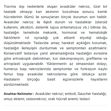
Travma dışı nedenlerle oluşan avasküler nekroz, özel bir
hastalık olmayıp kan akımının bozulması sonucu kemik
hücrelerinin ölümü ile sonuçlanan birçok durumun son halidir.
Avasküler nekroz ile ilişkili durum ve hastalıklar (steroid
kullanımı, alkolizm, sistemik lupus eritematozus vb.) bilinse de,
hastalığın temelinde mekanik, hormonal ve hematolojik
faktörlerin rol oynadığı çok etkenli etyoloji olduğu
düşünülmektedir. Tedavide amaç hareket açıklığını korumak,
hastalığın ilerleyişini durdurmak ve semptomları azaltmaktır.
Konservatif tedaviye yanıt alınamadığında hastalığın evresine
göre artroskopik debridman, kor dekompresyon, greftleme ve
artroplasti uygulanabilir. Yüklenmenin az olmasından dolayı,
humerus başı nekrozlarında semptomlar ve fonksiyon kaybı
femur başı avasküler nekrozlarına göre oldukça azdır.
Hastaların birçoğu basit egzersizlerle hayatlarını
sürdürmektedir.
Avasküler nekroz; emboli; Gaucher hastalığı;
Anahtar Kelimeler :
omuz eklemi; osteonekroz; orak hücreli anemi; tedavi