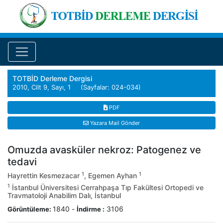
TOTBİD Derleme Dergisi
2010, Cilt 9, Sayı, 1 (Sayfalar: 024-034)
PDF
Yazara Mail Gönder
Omuzda avasküler nekroz: Patogenez ve
tedavi
1
1
Hayrettin Kesmezacar
, Egemen Ayhan
1
İstanbul Üniversitesi Cerrahpaşa Tıp Fakültesi Ortopedi ve
Travmatoloji Anabilim Dalı, İstanbul
1840
-
3106
Görüntüleme:
İndirme :