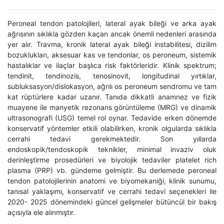
Peroneal tendon patolojileri, lateral ayak bileği ve arka ayak
ağrısının sıklıkla gözden kaçan ancak önemli nedenleri arasında
yer alır. Travma, kronik lateral ayak bileği instabilitesi, dizilim
bozuklukları, aksesuar kas ve tendonlar, os peroneum, sistemik
hastalıklar ve ilaçlar başlıca risk faktörleridir. Klinik spektrum;
tendinit, tendinozis, tenosinovit, longitudinal yırtıklar,
subluksasyon/dislokasyon, ağrılı os peroneum sendromu ve tam
kat rüptürlere kadar uzanır. Tanıda dikkatli anamnez ve fizik
muayene ile manyetik rezonans görüntüleme (MRG) ve dinamik
ultrasonografi (USG) temel rol oynar. Tedavide erken dönemde
konservatif yöntemler etkili olabilirken, kronik olgularda sıklıkla
cerrahi tedavi gerekmektedir. Son yıllarda
endoskopik/tendoskopik teknikler, minimal invaziv oluk
derinleştirme prosedürleri ve biyolojik tedaviler platelet rich
plasma (PRP) vb. gündeme gelmiştir. Bu derlemede peroneal
tendon patolojilerinin anatomi ve biyomekaniği, klinik sunumu,
tanısal yaklaşımı, konservatif ve cerrahi tedavi seçenekleri ile
2020- 2025 dönemindeki güncel gelişmeler bütüncül bir bakış
açısıyla ele alınmıştır.