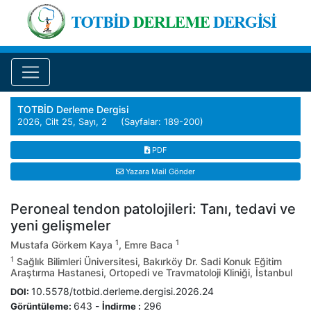
TOTBİD Derleme Dergisi
2026, Cilt 25, Sayı, 2 (Sayfalar: 189-200)
PDF
Yazara Mail Gönder
Peroneal tendon patolojileri: Tanı, tedavi ve
yeni gelişmeler
1
1
Mustafa Görkem Kaya
, Emre Baca
1
Sağlık Bilimleri Üniversitesi, Bakırköy Dr. Sadi Konuk Eğitim
Araştırma Hastanesi, Ortopedi ve Travmatoloji Kliniği, İstanbul
10.5578/totbid.derleme.dergisi.2026.24
DOI:
643
-
296
Görüntüleme:
İndirme :