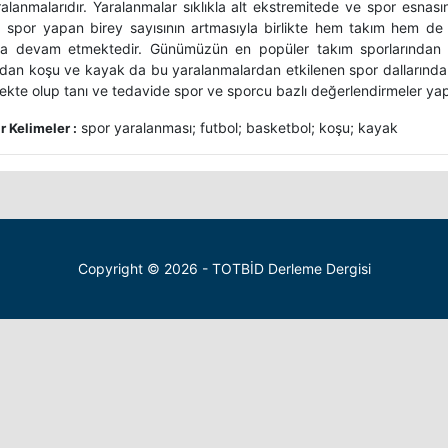
alanmalarıdır. Yaralanmalar sıklıkla alt ekstremitede ve spor esnası
da spor yapan birey sayısının artmasıyla birlikte hem takım hem de 
a devam etmektedir. Günümüzün en popüler takım sporlarından fu
rdan koşu ve kayak da bu yaralanmalardan etkilenen spor dallarındand
kte olup tanı ve tedavide spor ve sporcu bazlı değerlendirmeler yapı
spor yaralanması; futbol; basketbol; koşu; kayak
 Kelimeler :
Copyright © 2026 - TOTBİD Derleme Dergisi