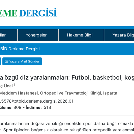
llar
Yönergeler
Hakeme Bilgi
Yazara Bilg
BİD Derleme Dergisi
Yazara Mail Gönder
a özgü diz yaralanmaları: Futbol, basketbol, koş
1
iç Ünal
eddem Hastanesi, Ortopedi ve Travmatoloji Kliniği, Isparta
.5578/totbid.derleme.dergisi.2026.01
809
-
518
üleme:
İndirme :
ralanmalarının doğası ve sıklığı öncelikle spor dalına bağlı olmakla
ır. Spor tipinden bağımsız olarak en sık görülen ortopedik yaralanma