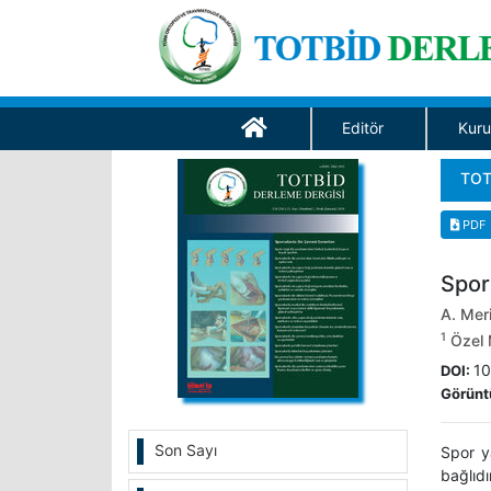
Editör
Kuru
TOT
PDF
Spor
A. Mer
1
Özel M
10
DOI:
Görünt
Son Sayı
Spor ya
bağlıd