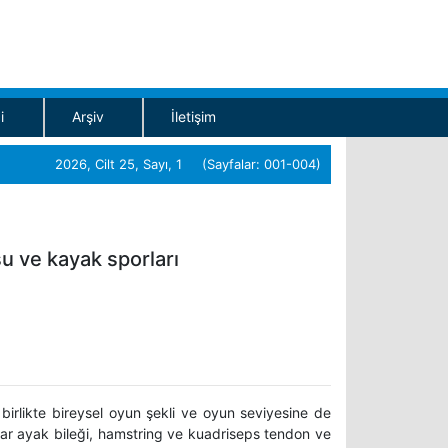
i
Arşiv
İletişim
2026, Cilt 25, Sayı, 1 (Sayfalar: 001-004)
u ve kayak sporları
 birlikte bireysel oyun şekli ve oyun seviyesine de
lar ayak bileği, hamstring ve kuadriseps tendon ve