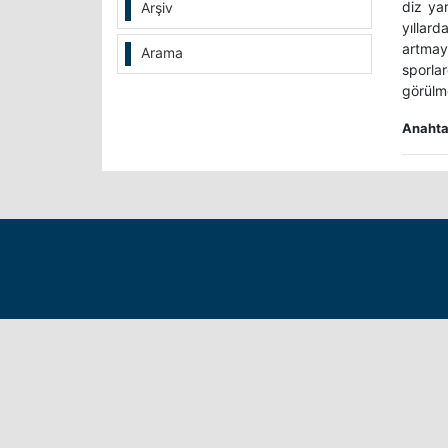
diz yar
Arşiv
yıllar
artmay
Arama
sporla
görülme
Anahtar