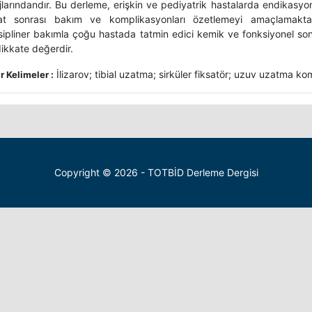
larındandır. Bu derleme, erişkin ve pediyatrik hastalarda endikasyonl
at sonrası bakım ve komplikasyonları özetlemeyi amaçlamakta
isipliner bakımla çoğu hastada tatmin edici kemik ve fonksiyonel so
ikkate değerdir.
İlizarov; tibial uzatma; sirküler fiksatör; uzuv uzatma ko
 Kelimeler :
Copyright © 2026 - TOTBİD Derleme Dergisi