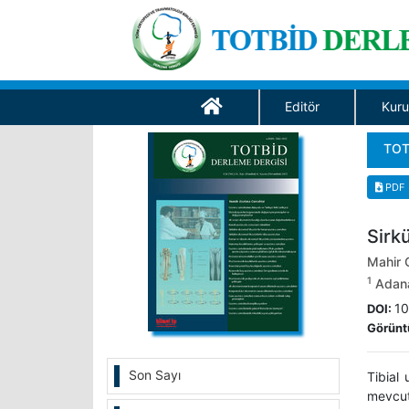
Editör
Kuru
TOT
PDF
Sirkü
Mahir 
1
Adana 
10
DOI:
Görünt
Son Sayı
Tibial 
mevcut