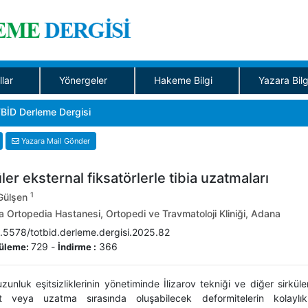
llar
Yönergeler
Hakeme Bilgi
Yazara Bilg
BİD Derleme Dergisi
Yazara Mail Gönder
ler eksternal fiksatörlerle tibia uzatmaları
1
Gülşen
Ortopedia Hastanesi, Ortopedi ve Travmatoloji Kliniği, Adana
.5578/totbid.derleme.dergisi.2025.82
729
-
366
üleme:
İndirme :
uzunluk eşitsizliklerinin yönetiminde İlizarov tekniği ve diğer sirkül
 veya uzatma sırasında oluşabilecek deformitelerin kolaylıkla 