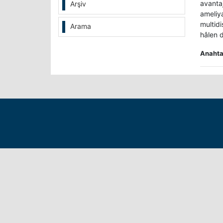
avantaj
Arşiv
ameliy
multid
Arama
hâlen d
Anahtar