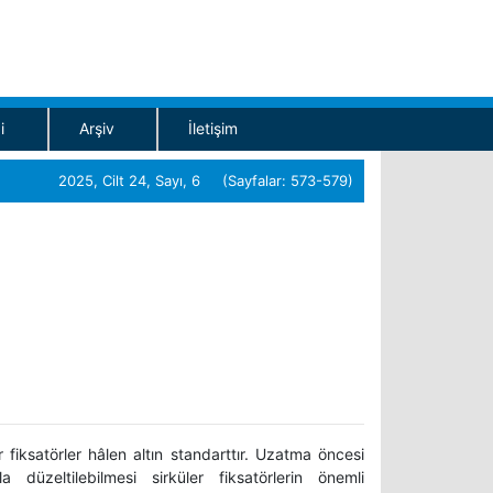
i
Arşiv
İletişim
2025, Cilt 24, Sayı, 6 (Sayfalar: 573-579)
er fiksatörler hâlen altın standarttır. Uzatma öncesi
düzeltilebilmesi sirküler fiksatörlerin önemli