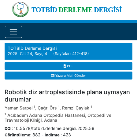
TOTBİD Derleme Dergisi
2025, Cilt 24, Sayı, 4 (Sayfalar: 412-418)
PDF
Yazara Mail Gönder
Robotik diz artroplastisinde plana uymayan
durumlar
1
1
1
Yaman Sarpel
, Çağrı Örs
, Remzi Çaylak
1
Acıbadem Adana Ortopedia Hastanesi, Ortopedi ve
Travmatoloji Kliniği, Adana
10.5578/totbid.derleme.dergisi.2025.59
DOI:
882
-
423
Görüntüleme:
İndirme :