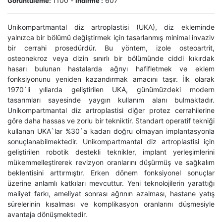
1100
-
607
Görüntüleme:
İndirme :
Unikompartmantal diz artroplastisi (UKA), diz ekleminde
yalnızca bir bölümü değiştirmek için tasarlanmış minimal invaziv
bir cerrahi prosedürdür. Bu yöntem, izole osteoartrit,
osteonekroz veya dizin sınırlı bir bölümünde ciddi kıkırdak
hasarı bulunan hastalarda ağrıyı hafifletmek ve eklem
fonksiyonunu yeniden kazandırmak amacını taşır. İlk olarak
1970`li yıllarda geliştirilen UKA, günümüzdeki modern
tasarımları sayesinde yaygın kullanım alanı bulmaktadır.
Unikompartmantal diz artroplastisi diğer protez cerrahilerine
göre daha hassas ve zorlu bir tekniktir. Standart operatif tekniği
kullanan UKA`lar %30`a kadarı doğru olmayan implantasyonla
sonuçlanabilmektedir. Unikompartmantal diz artroplastisi için
geliştirilen robotik destekli teknikler, implant yerleşimlerini
mükemmelleştirerek revizyon oranlarını düşürmüş ve sağkalım
beklentisini arttırmıştır. Erken dönem fonksiyonel sonuçlar
üzerine anlamlı katkıları mevcuttur. Yeni teknolojilerin yarattığı
maliyet farkı, ameliyat sonrası ağrının azalması, hastane yatış
sürelerinin kısalması ve komplikasyon oranlarını düşmesiyle
avantaja dönüşmektedir.