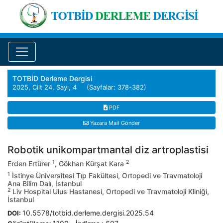
TOTBİD Derleme Dergisi
2025, Cilt 24, Sayı, 4 (Sayfalar: 378-382)
PDF
Yazara Mail Gönder
Robotik unikompartmantal diz artroplastisi
1
2
Erden Ertürer
, Gökhan Kürşat Kara
1
İstinye Üniversitesi Tıp Fakültesi, Ortopedi ve Travmatoloji
Ana Bilim Dalı, İstanbul
2
Liv Hospital Ulus Hastanesi, Ortopedi ve Travmatoloji Kliniği,
İstanbul
10.5578/totbid.derleme.dergisi.2025.54
DOI: