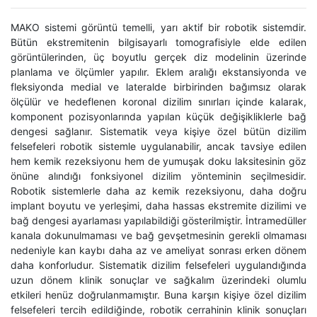
MAKO sistemi görüntü temelli, yarı aktif bir robotik sistemdir.
Bütün ekstremitenin bilgisayarlı tomografisiyle elde edilen
görüntülerinden, üç boyutlu gerçek diz modelinin üzerinde
planlama ve ölçümler yapılır. Eklem aralığı ekstansiyonda ve
fleksiyonda medial ve lateralde birbirinden bağımsız olarak
ölçülür ve hedeflenen koronal dizilim sınırları içinde kalarak,
komponent pozisyonlarında yapılan küçük değişikliklerle bağ
dengesi sağlanır. Sistematik veya kişiye özel bütün dizilim
felsefeleri robotik sistemle uygulanabilir, ancak tavsiye edilen
hem kemik rezeksiyonu hem de yumuşak doku laksitesinin göz
önüne alındığı fonksiyonel dizilim yönteminin seçilmesidir.
Robotik sistemlerle daha az kemik rezeksiyonu, daha doğru
implant boyutu ve yerleşimi, daha hassas ekstremite dizilimi ve
bağ dengesi ayarlaması yapılabildiği gösterilmiştir. İntramedüller
kanala dokunulmaması ve bağ gevşetmesinin gerekli olmaması
nedeniyle kan kaybı daha az ve ameliyat sonrası erken dönem
daha konforludur. Sistematik dizilim felsefeleri uygulandığında
uzun dönem klinik sonuçlar ve sağkalım üzerindeki olumlu
etkileri henüz doğrulanmamıştır. Buna karşın kişiye özel dizilim
felsefeleri tercih edildiğinde, robotik cerrahinin klinik sonuçları