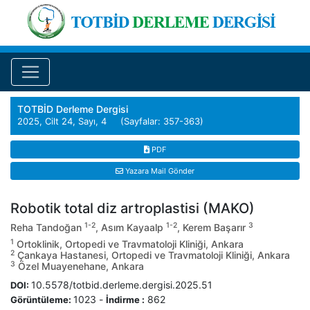
TOTBİD Derleme Dergisi
2025, Cilt 24, Sayı, 4 (Sayfalar: 357-363)
PDF
Yazara Mail Gönder
Robotik total diz artroplastisi (MAKO)
1-2
1-2
3
Reha Tandoğan
, Asım Kayaalp
, Kerem Başarır
1
Ortoklinik, Ortopedi ve Travmatoloji Kliniği, Ankara
2
Çankaya Hastanesi, Ortopedi ve Travmatoloji Kliniği, Ankara
3
Özel Muayenehane, Ankara
10.5578/totbid.derleme.dergisi.2025.51
DOI:
1023
-
862
Görüntüleme:
İndirme :