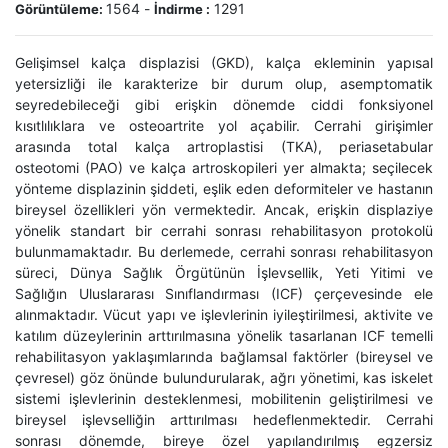
1564
-
1291
Görüntüleme:
İndirme :
Gelişimsel kalça displazisi (GKD), kalça ekleminin yapısal
yetersizliği ile karakterize bir durum olup, asemptomatik
seyredebileceği gibi erişkin dönemde ciddi fonksiyonel
kısıtlılıklara ve osteoartrite yol açabilir. Cerrahi girişimler
arasında total kalça artroplastisi (TKA), periasetabular
osteotomi (PAO) ve kalça artroskopileri yer almakta; seçilecek
yönteme displazinin şiddeti, eşlik eden deformiteler ve hastanın
bireysel özellikleri yön vermektedir. Ancak, erişkin displaziye
yönelik standart bir cerrahi sonrası rehabilitasyon protokolü
bulunmamaktadır. Bu derlemede, cerrahi sonrası rehabilitasyon
süreci, Dünya Sağlık Örgütünün İşlevsellik, Yeti Yitimi ve
Sağlığın Uluslararası Sınıflandırması (ICF) çerçevesinde ele
alınmaktadır. Vücut yapı ve işlevlerinin iyileştirilmesi, aktivite ve
katılım düzeylerinin arttırılmasına yönelik tasarlanan ICF temelli
rehabilitasyon yaklaşımlarında bağlamsal faktörler (bireysel ve
çevresel) göz önünde bulundurularak, ağrı yönetimi, kas iskelet
sistemi işlevlerinin desteklenmesi, mobilitenin geliştirilmesi ve
bireysel işlevselliğin arttırılması hedeflenmektedir. Cerrahi
sonrası dönemde, bireye özel yapılandırılmış egzersiz