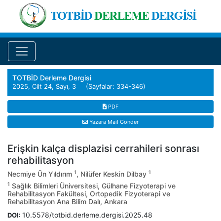
TOTBİD Derleme Dergisi
2025, Cilt 24, Sayı, 3 (Sayfalar: 334-346)
PDF
Yazara Mail Gönder
Erişkin kalça displazisi cerrahileri sonrası
rehabilitasyon
1
1
Necmiye Ün Yıldırım
, Nilüfer Keskin Dilbay
1
Sağlık Bilimleri Üniversitesi, Gülhane Fizyoterapi ve
Rehabilitasyon Fakültesi, Ortopedik Fizyoterapi ve
Rehabilitasyon Ana Bilim Dalı, Ankara
10.5578/totbid.derleme.dergisi.2025.48
DOI: