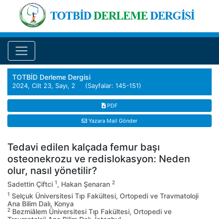
TOTBİD Derleme Dergisi
2024, Cilt 23, Sayı, 2 (Sayfalar: 145-151)
PDF
Yazara Mail Gönder
Tedavi edilen kalçada femur başı
osteonekrozu ve redislokasyon: Neden
olur, nasıl yönetilir?
1
2
Sadettin Çiftci
, Hakan Şenaran
1
Selçuk Üniversitesi Tıp Fakültesi, Ortopedi ve Travmatoloji
Ana Bilim Dalı, Konya
2
Bezmiâlem Üniversitesi Tıp Fakültesi, Ortopedi ve