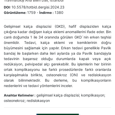
Travmatoloji Ana Bilim Dalı, İstanbul
10.5578/totbid.dergisi.2024.23
DOI:
1759
-
1380
Görüntüleme:
İndirme :
Gelişimsel kalça displazisi (GKD), hafif displaziden kalça
çıkığına kadar değişen kalça eklemi anomalilerini ifade eder. Bin
canlı doğumda 1 ile 34 oranında görülen GKD`nin erken teşhisi
önemlidir. Tedavi, kalça eklemi ve kemiklerinin doğru
büyümesini sağlamak için yapılır. Erken tedavi genellikle Pavlik
bandaj ile başlarken daha ileri aylarda ya da Pavlik bandajıyla
tedavinin başarısız olduğu durumlarda kapalı veya açık
redüksiyon, pelvipedal alçı gerekebilir. Bu işlemlerin her birinin
ortak komplikasyonu ise farklı prosedürlerde farklı oranlarda
karşılaşılmakla birlikte, osteonekroz (ON) ve redislokasyon
olarak bilinmektedir. Bu derleme, bu komplikasyonların
nedenlerini ve tedavi yöntemlerini inceler.
gelişimsel kalça displazisi; komplikasyon;
Anahtar Kelimeler :
osteonekroz; redislokasyon