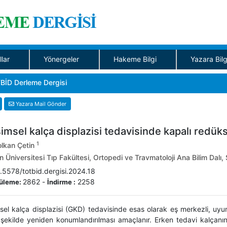
llar
Yönergeler
Hakeme Bilgi
Yazara Bilg
BİD Derleme Dergisi
Yazara Mail Gönder
şimsel kalça displazisi tedavisinde kapalı redük
1
olkan Çetin
 Üniversitesi Tıp Fakültesi, Ortopedi ve Travmatoloji Ana Bilim Dalı, 
.5578/totbid.dergisi.2024.18
2862
-
2258
üleme:
İndirme :
msel kalça displazisi (GKD) tedavisinde esas olarak eş merkezli, uyu
şekilde yeniden konumlandırılması amaçlanır. Erken tedavi kalçanın 