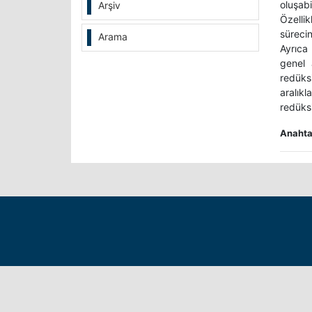
oluşabi
Arşiv
Özelli
süreci
Arama
Ayrıca
genel 
redüksi
aralık
redüksi
Anahtar