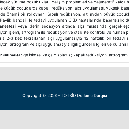
lecek yürüme bozuklukları, gelişim problemleri ve dejeneratif kalça ha
kle küçük çocuklarda kapalı redüksiyon, alçı uygulaması, yüksek başa
nde önemli bir rol oynar. Kapalı redüksiyon, altı aydan büyük çocukl
 Pavlik bandajı ile tedavi uygulanan GKD hastalarında başarısızlık d
anestezi veya derin sedasyon altında alçı masasında gerçekleştir
yon işlemi, artrogram ile redüksiyon ve stabilite kontrolü ve human po
larla 2-3 kez tekrarlanan alçı uygulamasıyla 12 haftalık bir tedavi 
yon, artrogram ve alçı uygulamasıyla ilgili güncel bilgileri ve kullanışlı
gelişimsel kalça displazisi; kapalı redüksiyon; artrogram;
 Kelimeler :
Copyright © 2026 - TOTBİD Derleme Dergisi