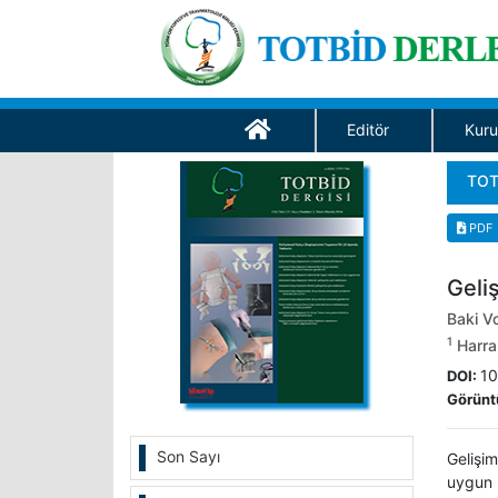
Editör
Kuru
TOT
PDF
Geli
Baki V
1
Harran
10
DOI:
Görünt
Son Sayı
Gelişi
uygun 