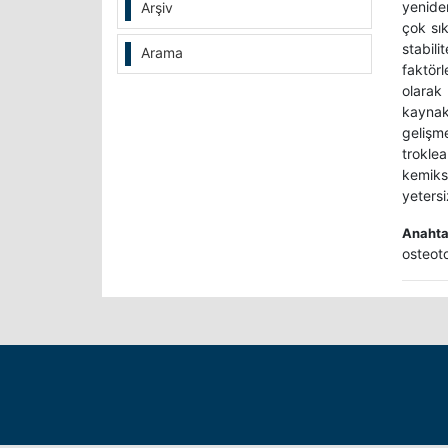
yenide
Arşiv
çok sık
stabili
Arama
faktörl
olarak
kaynak
gelişm
trokle
kemiks
yetersi
Anahtar
osteot