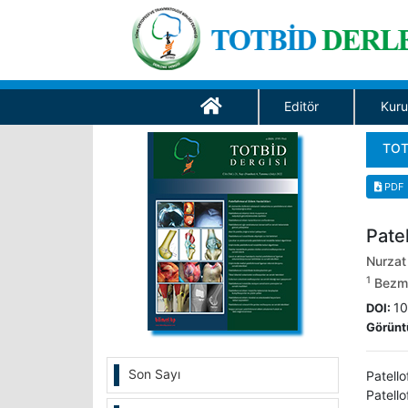
Editör
Kuru
TOT
PDF
Patel
Nurzat
1
Bezmia
10
DOI:
Görünt
Son Sayı
Patello
Patello