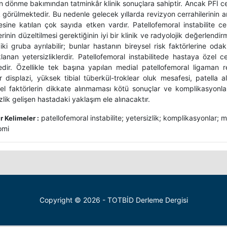
n dönme bakımından tatminkâr klinik sonuçlara sahiptir. Ancak PFİ ce
 görülmektedir. Bu nedenle gelecek yıllarda revizyon cerrahilerinin 
tesine katılan çok sayıda etken vardır. Patellofemoral instabilite ce
erinin düzeltilmesi gerektiğinin iyi bir klinik ve radyolojik değerlendi
 iki gruba ayrılabilir; bunlar hastanın bireysel risk faktörlerine o
lanan yetersizliklerdir. Patellofemoral instabilitede hastaya özel 
edir. Özellikle tek başına yapılan medial patellofemoral ligaman re
ar displazi, yüksek tibial tüberkül-troklear oluk mesafesi, patella 
el faktörlerin dikkate alınmaması kötü sonuçlar ve komplikasyonla
zlik gelişen hastadaki yaklaşım ele alınacaktır.
patellofemoral instabilite; yetersizlik; komplikasyonlar; m
 Kelimeler :
omi
Copyright © 2026 - TOTBİD Derleme Dergisi