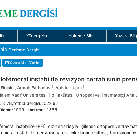
llar
Yönergeler
Hakeme Bilgi
Yazara Bilg
BİD Derleme Dergisi
Yazara Mail Gönder
lofemoral instabilite revizyon cerrahisinin prensi
1
1
1
 Elmalı
, Amrah Farhadov
, Vahdet Uçan
lem Vakıf Üniversitesi Tıp Fakültesi, Ortopedi ve Travmatoloji Ana Bi
.5578/totbid.dergisi.2022.62
1939
-
1385
üleme:
İndirme :
femoral instabilite (PFİ), diz cerrahisiyle ilgilenen ortopedi ve travmato
femoral instabilite cerrahisi patella çıkıklarını azaltma, fonksiyonu 