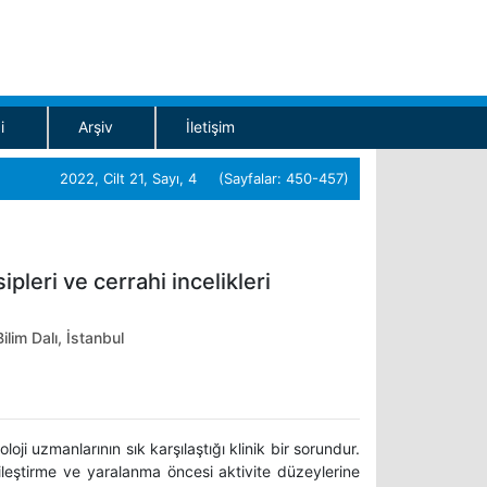
i
Arşiv
İletişim
2022, Cilt 21, Sayı, 4 (Sayfalar: 450-457)
pleri ve cerrahi incelikleri
lim Dalı, İstanbul
loji uzmanlarının sık karşılaştığı klinik bir sorundur.
iyileştirme ve yaralanma öncesi aktivite düzeylerine